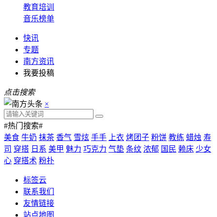
教育培训
音乐榜单
快讯
专题
南方资讯
我要投稿
点击搜索
×
#热门搜索#
美食
牛奶
抹茶
香气
雪炫
手手
上衣
烤团子
粉饼
教练
蜡烛
寿
司
穿搭
日系
美甲
魅力
巧克力
气垫
条纹
浓郁
国民
赖床
少女
心
穿搭术
粉扑
标签云
联系我们
友情链接
站点地图