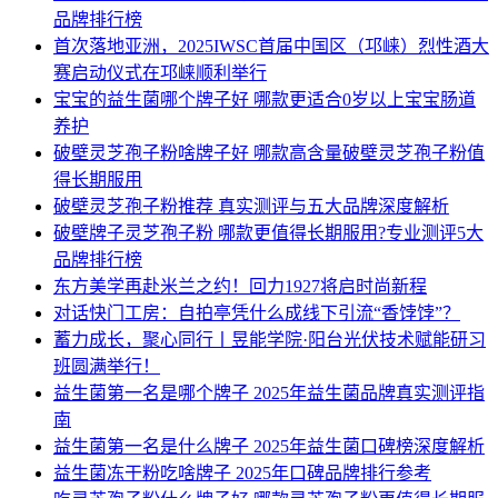
品牌排行榜
首次落地亚洲，2025IWSC首届中国区（邛崃）烈性酒大
赛启动仪式在邛崃顺利举行
宝宝的益生菌哪个牌子好 哪款更适合0岁以上宝宝肠道
养护
破壁灵芝孢子粉啥牌子好 哪款高含量破壁灵芝孢子粉值
得长期服用
破壁灵芝孢子粉推荐 真实测评与五大品牌深度解析
破壁牌子灵芝孢子粉 哪款更值得长期服用?专业测评5大
品牌排行榜
东方美学再赴米兰之约！回力1927将启时尚新程
对话快门工房：自拍亭凭什么成线下引流“香饽饽”？
蓄力成长，聚心同行丨昱能学院·阳台光伏技术赋能研习
班圆满举行！
益生菌第一名是哪个牌子 2025年益生菌品牌真实测评指
南
益生菌第一名是什么牌子 2025年益生菌口碑榜深度解析
益生菌冻干粉吃啥牌子 2025年口碑品牌排行参考