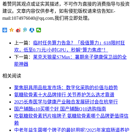
着赞同其观点或证实其描述，不可作为直接的消费指导与投资
建议。文章内容仅供参考，如有侵犯版权请来信告知E-
mail:1074976040@qq.com,我们将立即处理。
上一篇：
临时任务算力告急？「极值算力」618限时狂
欢，低至0.71元/小时GPU，秒解“算力焦虑”！
下一篇：
莱克天狼星S7Max：暑期亲子健康保卫战的全
能神器
相关阅读
聚焦厨具用品批发市场：数字化采购的价值与趋势
氨糖软骨素十大品牌排行 关节养护怎么选才靠谱
2025长寿医学与健康产业融合发展研讨会在杭举行
国产辅酶q10买哪个好 国产辅酶Q10选购指南
吃氨糖软骨素钙片啥牌子 氨糖软骨素哪个品牌更值得信
赖
中老年益生菌哪个牌子的最好用呢?2025年家庭肠道养护