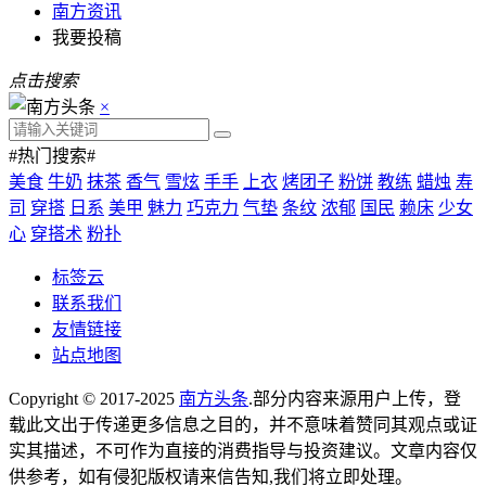
南方资讯
我要投稿
点击搜索
×
#热门搜索#
美食
牛奶
抹茶
香气
雪炫
手手
上衣
烤团子
粉饼
教练
蜡烛
寿
司
穿搭
日系
美甲
魅力
巧克力
气垫
条纹
浓郁
国民
赖床
少女
心
穿搭术
粉扑
标签云
联系我们
友情链接
站点地图
Copyright © 2017-2025
南方头条
.部分内容来源用户上传，登
载此文出于传递更多信息之目的，并不意味着赞同其观点或证
实其描述，不可作为直接的消费指导与投资建议。文章内容仅
供参考，如有侵犯版权请来信告知,我们将立即处理。