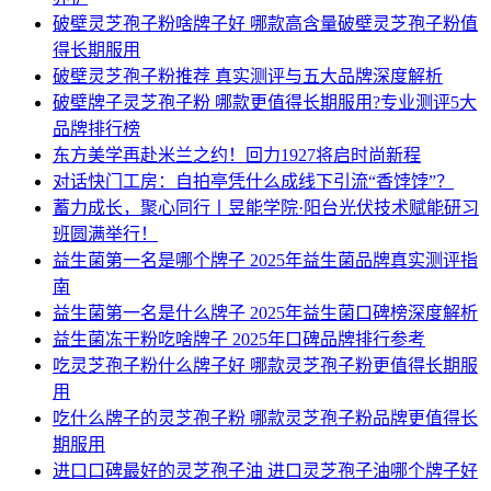
破壁灵芝孢子粉啥牌子好 哪款高含量破壁灵芝孢子粉值
得长期服用
破壁灵芝孢子粉推荐 真实测评与五大品牌深度解析
破壁牌子灵芝孢子粉 哪款更值得长期服用?专业测评5大
品牌排行榜
东方美学再赴米兰之约！回力1927将启时尚新程
对话快门工房：自拍亭凭什么成线下引流“香饽饽”？
蓄力成长，聚心同行丨昱能学院·阳台光伏技术赋能研习
班圆满举行！
益生菌第一名是哪个牌子 2025年益生菌品牌真实测评指
南
益生菌第一名是什么牌子 2025年益生菌口碑榜深度解析
益生菌冻干粉吃啥牌子 2025年口碑品牌排行参考
吃灵芝孢子粉什么牌子好 哪款灵芝孢子粉更值得长期服
用
吃什么牌子的灵芝孢子粉 哪款灵芝孢子粉品牌更值得长
期服用
进口口碑最好的灵芝孢子油 进口灵芝孢子油哪个牌子好