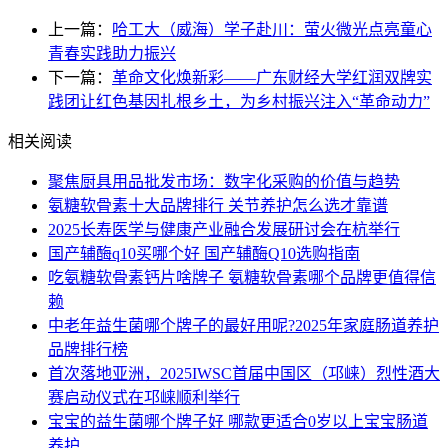
上一篇：
哈工大（威海）学子赴川：萤火微光点亮童心
青春实践助力振兴
下一篇：
革命文化焕新彩——广东财经大学红润双牌实
践团让红色基因扎根乡土，为乡村振兴注入“革命动力”
相关阅读
聚焦厨具用品批发市场：数字化采购的价值与趋势
氨糖软骨素十大品牌排行 关节养护怎么选才靠谱
2025长寿医学与健康产业融合发展研讨会在杭举行
国产辅酶q10买哪个好 国产辅酶Q10选购指南
吃氨糖软骨素钙片啥牌子 氨糖软骨素哪个品牌更值得信
赖
中老年益生菌哪个牌子的最好用呢?2025年家庭肠道养护
品牌排行榜
首次落地亚洲，2025IWSC首届中国区（邛崃）烈性酒大
赛启动仪式在邛崃顺利举行
宝宝的益生菌哪个牌子好 哪款更适合0岁以上宝宝肠道
养护