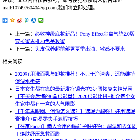
建议。文章内容仅供参考，如有侵犯版权请来信告知E-
mail:1074976040@qq.com,我们将立即处理。
上一篇：
必收神级底妆新品！Pony Effect金盒气垫2.0版
萝拉蜜思推20色美妆蜜
下一篇：
头皮保养超前部署夏季出油、敏感不要来
相关阅读
2020好用洗面乳与卸妆推荐！不只干净清爽，还能维持
保湿水嫩感
日本女生都在疯的最新发疗镜光护3步骤恢复女神光圈
【不买会后悔的6盒眼影盘】2020眼影比拼+推介每个女
生家中都有一盒的人气眼影
【千年黑眼圈、泪沟怎么遮？】遮瑕力超强！好用遮瑕
膏推介+简易零失手遮瑕技巧
【在家Facial】懒人合用的睡前护肤好物：超温和去角质
＋焕肤纾压急救面膜