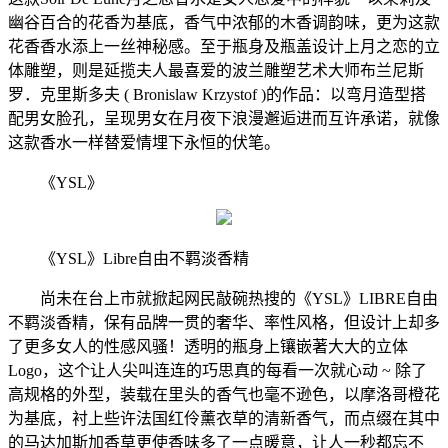
幽谷百合的花香为基底，香气中浓郁的木香调韵味，更为这款
花香香水添上一丝神秘感。至于瓶身及瓶盖设计上月之恋的立
体雕塑，则是延揽夫人最喜爱的波兰雕塑艺术大师布兰尼斯
罗．克里斯多夫 ( Bronislaw Krzystof )的作品：以弯月造型搭
配男女脸孔，呈现男女在月夜下浪漫邂逅进而互许承诺，就像
这款香水一样替爱情埋下永恒的伏笔。
《YSL》
《YSL》Libre自由不羁淡香精
尚未在台上市就掀起网民敲碗热搜的《YSL》LIBRE自由
不羁淡香精，保有品牌一贯的奢华、率性风格，但设计上却多
了更多女人的性感风骚！透明的瓶身上镶嵌著大大的立体
Logo，这个让人尖叫连连的巧思真的每看一次就心动 ~ 除了
高规格的外型，装载在里头的香气也毫不逊色，以摩洛哥橙花
为基底，衬上些许法国红伶薰衣草的清新香气，而点缀在其中
的马达加斯加香草更使香味多了一点暖意，让人一秒都忘不