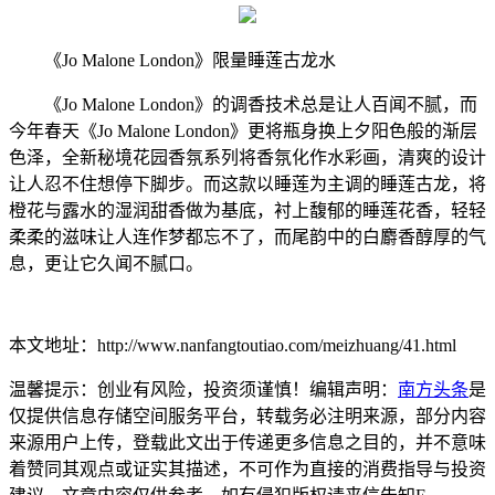
《Jo Malone London》限量睡莲古龙水
《Jo Malone London》的调香技术总是让人百闻不腻，而
今年春天《Jo Malone London》更将瓶身换上夕阳色般的渐层
色泽，全新秘境花园香氛系列将香氛化作水彩画，清爽的设计
让人忍不住想停下脚步。而这款以睡莲为主调的睡莲古龙，将
橙花与露水的湿润甜香做为基底，衬上馥郁的睡莲花香，轻轻
柔柔的滋味让人连作梦都忘不了，而尾韵中的白麝香醇厚的气
息，更让它久闻不腻口。
本文地址：http://www.nanfangtoutiao.com/meizhuang/41.html
温馨提示：创业有风险，投资须谨慎！编辑声明：
南方头条
是
仅提供信息存储空间服务平台，转载务必注明来源，部分内容
来源用户上传，登载此文出于传递更多信息之目的，并不意味
着赞同其观点或证实其描述，不可作为直接的消费指导与投资