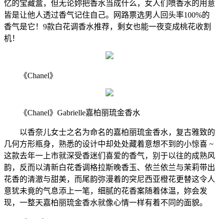
忆的宝藏盒，但无论妳把香水当成什么，女人们喷香水的用意
皆是让他人透过香气记住自己。网路票选男人回头率100%的
香气是它！9款白花调香水推荐，剩女也能一夜变成桃花收割
机！
《Chanel》
《Chanel》Gabrielle嘉柏丽琉金香水
以香奈儿女士之名为命名的嘉柏丽琉金香水，复古雅致的
几何方形瓶身，熟悉的设计中却处处藏着意想不到的小惊喜 ~
这款去年一上市就深受香迷们喜爱的香气，别于以往的成熟风
韵，反而以清新白花香调格拉斯晚香玉、依兰依兰与茉莉带出
花香的清澈与甜美，而尾韵弥漫着的突尼西亚橙花更替这令人
意犹未竟的气息添上一笔，细腻的花香案随着体温，妳会发
现，一整天嘉柏丽琉金香水就像心情一样有着不同的面貌。