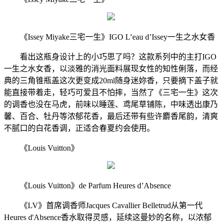
《Issey Miyake三宅一生》IGO L’eau d’Issey一生之水女香
看出这瓶身设计上的小巧思了吗？这款系列中的主打IGO
一生之水女香，以淡雅的消光面料展现女性的知性俐落，而经
典的三角锥瓶盖这次更变成20ml随身迷妳香，只要摘下盖子就
能直接带着走，轻巧可爱且不怕摔，当然了《三宅一生》这次
的调香也没在马虎，前味以睡莲、鸢尾草铺陈，中味透出康乃
馨、百合、牡丹等浓郁花香，最后还带有些许麝香尾韵，清爽
不腻口的白花香调，正适合春夏约会使用。
《Louis Vuitton》
《Louis Vuitton》de Parfum Heures d’Absence
《LV》首席调香师Jacques Cavallier Belletrud从第一代
Heures d'Absence香水取得灵感，延续这曼妙的名称，以浓郁