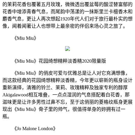
的茉莉花香包覆著五月玫瑰，微微透出覆盆莓的酸涩替富郁的
花香中增添青春气息，而尾韵中荡漾的一抹斯里兰卡檀香木和
麝香气息，更让人再次想起1920年代人们对于旅行最朴实的想
像，闻着闻著让人也想带上最亲密的伴侣来场心灵之旅了。
《Miu Miu》
《Miu Miu》花园绮想精粹淡香精2020限量版
《Miu Miu》的俏皮可爱与优雅总是让人对它充满想像，
而这款经典的花园绮想精粹淡香精，今年更以崭新的瓶身设计
重新演绎，清雅的铃兰、茉莉、玫瑰精粹及独家专利的醇厚
Akigalawood相互堆叠，一点点湿润的气息搭配着白花香，那
滋味更是让许多男性过鼻不忘，至于这俏丽的菱格纹瓶身更展
现出《Miu Miu》骨子里的帅气，很值得单身的妳拥有过一
瓶。
《Jo Malone London》