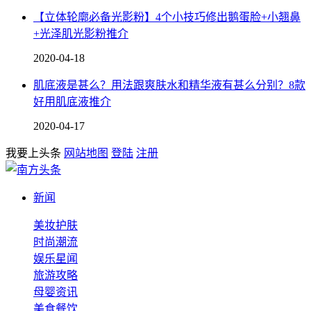
【立体轮廓必备光影粉】4个小技巧修出鹅蛋脸+小翘鼻
+光泽肌光影粉推介
2020-04-18
肌底液是甚么？用法跟爽肤水和精华液有甚么分别？8款
好用肌底液推介
2020-04-17
我要上头条
网站地图
登陆
注册
新闻
美妆护肤
时尚潮流
娱乐星闻
旅游攻略
母婴资讯
美食餐饮