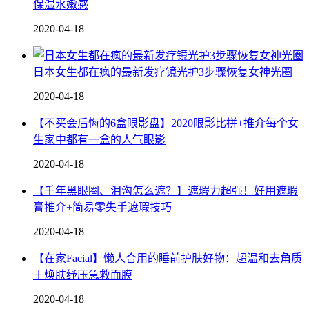
保湿水嫩感
2020-04-18
日本女生都在疯的最新发疗镜光护3步骤恢复女神光圈
2020-04-18
【不买会后悔的6盒眼影盘】2020眼影比拼+推介每个女
生家中都有一盒的人气眼影
2020-04-18
【千年黑眼圈、泪沟怎么遮？】遮瑕力超强！好用遮瑕
膏推介+简易零失手遮瑕技巧
2020-04-18
【在家Facial】懒人合用的睡前护肤好物：超温和去角质
＋焕肤纾压急救面膜
2020-04-18