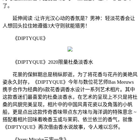
了。
延伸阅读 :让许光汉心动的香氛是？男神：轻淡花香会让
人想回头拉住她遵循3大守则就能猎男！
《DIPTYQUE》
《DIPTYQUE》2020限量杜桑淡香水
花景的保鲜期总是稍纵即逝，为了将花香与花卉的美艳风
姿永久封存，《DIPTYQUE》今年与数位花艺师Bas Meeuws
携手合作为经典的6款花香调香水设计一系列艺术相片。其中
这款香迷们最喜爱的杜桑淡香水，在艺术的呈现上不只是将杜
桑的风貌完美呈现，相片中的中国风青花瓷以及角落的小帆
船，更是点出这款传奇香味带点东方味与海洋调的特殊意念 ~
搭配着相片回味着晚香玉或与茉莉、依兰依兰的香气，就像
《DIPTYQUE》再次借由香水说故事，令人难以忘怀。
《Issey Miyake三宅一生》