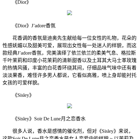
《Dior》
《Dior》J’adore香氛
花香调的香氛是迪奥先生献给每一位女性的礼物，花朵的
性感妩媚以及甜美可爱，展现出女性每一处迷人的样貌，而这
款经典J’adore香氛，完美演绎了依兰依兰的柔美气息、格拉斯
千叶茉莉和印度小花茉莉的清新甜香以及土耳其大马士革玫瑰
的热情风骚，丰富的白花香环绕其间，仔细品味气味中还有着
淡淡果香，难怪许多男人都说，它看似高雅，喷上身却能衬托
女孩的可爱样貌。
《Sisley》
《Sisley》Soir De Lune月之恋香水
很多人说，香水是感情的催化剂，但对《Sisley》来说，
这款Soir De Lune月之恋香水是女人恋爱中的样貌 ~ 以茉莉及