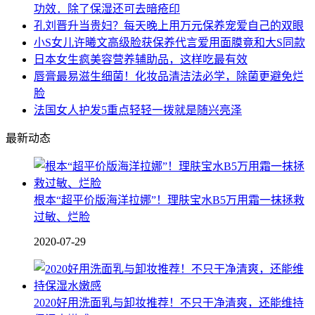
功效．除了保湿还可去暗疮印
孔刘晋升当贵妇？每天晚上用万元保养宠爱自己的双眼
小S女儿许曦文高级脸获保养代言爱用面膜竟和大S同款
日本女生疯美容营养辅助品，这样吃最有效
唇膏最易滋生细菌！化妆品清洁法必学，除菌更避免烂
脸
法国女人护发5重点轻轻一拨就是随兴亮泽
最新动态
根本“超平价版海洋拉娜”！理肤宝水B5万用霜一抹拯救
过敏、烂脸
2020-07-29
2020好用洗面乳与卸妆推荐！不只干净清爽，还能维持