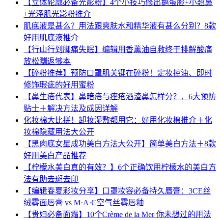
【立体轮廓必备光影粉】4个小技巧修出鹅蛋脸+小翘鼻
+光泽肌光影粉推介
肌底液是甚么？用法跟爽肤水和精华液有甚么分别？8款
好用肌底液推介
【行山行到脚痛失眠】编辑用香薰油自救终于排解酸痛
放松瞓返够本
【碎粉推荐】预防口罩肌关键在碎粉！定妆控油、即时
修饰瑕疵的好用蜜粉
【鼻生疮代表】鼻暗疮与痤疮酒渣鼻怎样分？．6大预防
贴士＋解决方法及成因详解
化妆棉大比拼！卸妆湿敷都用它：好用化妆棉推介＋化
妆棉隐藏用法大公开
【黑肉底女星成功美白方法大公开】简单美白方法＋8款
好用美白产品推荐
【柠檬水美白真的有效？】6个正确饮用柠檬水的美白方
法有助去斑去印
【编辑春夏彩妆分享】口罩妆容必备持久唇膏：3CE丝
绒雾⾯唇膏 vs M·A·C空气丝雾唇釉
【贵妇必备面霜】10个Crème de la Mer 你未想过的用法